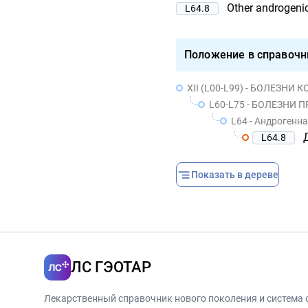
Other androgeni
L64.8
Положение в справочн
XII (L00-L99) - БОЛЕЗН
L60-L75 - БОЛЕЗНИ
L64 - Андрогенн
L64.8
Показать в дереве
ЛС ГЭОТАР
Лекарственный справочник нового поколения и система