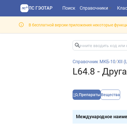
ЛС ГЭОТАР
Поиск
Справочники
Кла
В бесплатной версии приложения некоторые функци
Справочник МКБ-10
/
XII 
L64.8 - Друг
Препараты
Вещества
Международное наиме