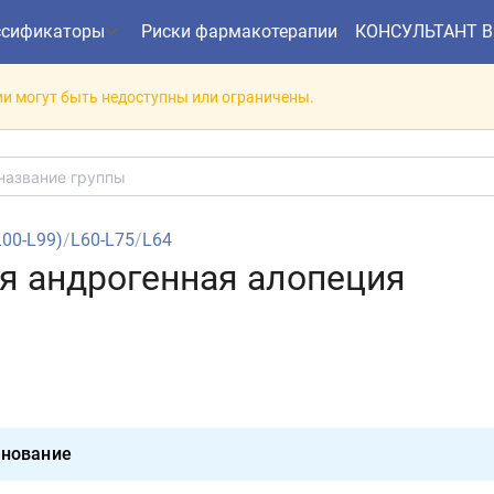
ссификаторы
Риски фармакотерапии
КОНСУЛЬТАНТ 
и могут быть недоступны или ограничены.
(L00-L99)
/
L60-L75
/
L64
ая андрогенная алопеция
нование