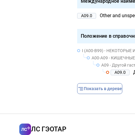
Международное наиме
Other and unspeci
A09.0
Положение в справочн
I (A00-B99) - НЕКОТОР
A00-A09 - КИШЕЧНЫ
A09 - Другой га
A09.0
Показать в дереве
ЛС ГЭОТАР