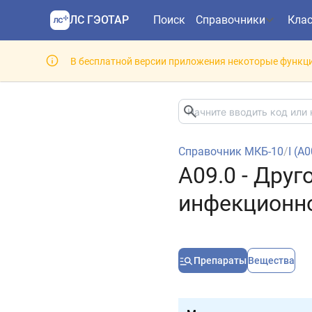
ЛС ГЭОТАР
Поиск
Справочники
Кла
В бесплатной версии приложения некоторые функци
Справочник МКБ-10
/
I (A
A09.0 - Друг
инфекционн
Препараты
Вещества