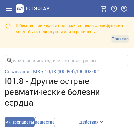
ЛС ГЭОТАР
В бесплатной версии приложения некоторые функции
могут быть недоступны или ограничены.
Понятно
Справочник МКБ-10
/
IX (I00-I99)
/
I00-I02
/
I01
I01.8 - Другие острые
ревматические болезни
сердца
Препараты
Вещества
Действия