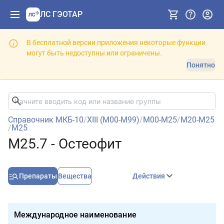
ЛС ГЭОТАР
В бесплатной версии приложения некоторые функции
могут быть недоступны или ограничены.
Понятно
Справочник МКБ-10
/
XIII (M00-M99)
/
M00-M25
/
M20-M25
/
M25
M25.7 - Остеофит
Препараты
Вещества
Действия
Международное наименование