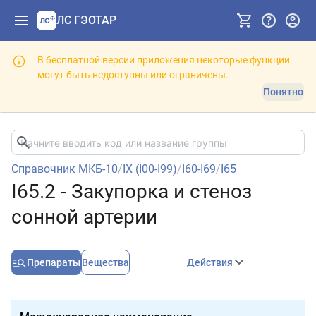
ЛС ГЭОТАР
В бесплатной версии приложения некоторые функции
могут быть недоступны или ограничены.
Понятно
Справочник МКБ-10
/
IX (I00-I99)
/
I60-I69
/
I65
I65.2 - Закупорка и стеноз
сонной артерии
Препараты
Вещества
Действия