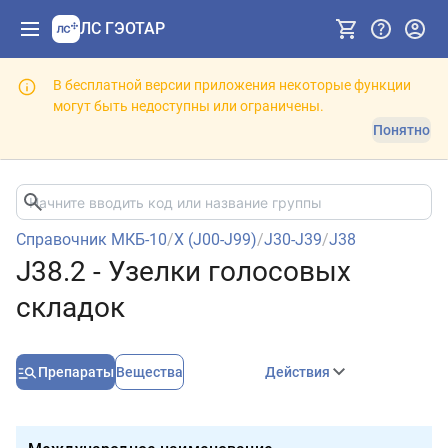
ЛС ГЭОТАР
В бесплатной версии приложения некоторые функции
могут быть недоступны или ограничены.
Понятно
Справочник МКБ-10
/
X (J00-J99)
/
J30-J39
/
J38
J38.2 - Узелки голосовых
складок
Препараты
Вещества
Действия