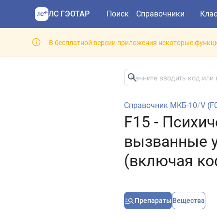
ЛС ГЭОТАР
Поиск
Справочники
Кла
В бесплатной версии приложения некоторые функци
Справочник МКБ-10
/
V (F
F15 - Психи
вызванные у
(включая ко
Препараты
Вещества