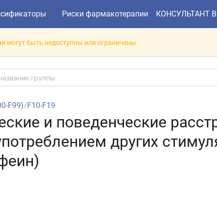
ссификаторы
Риски фармакотерапии
КОНСУЛЬТАНТ 
и могут быть недоступны или ограничены.
00-F99)
/
F10-F19
ческие и поведенческие расст
потреблением других стимул
феин)