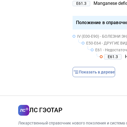
Manganese defi
E61.3
Положение в справочн
IV (E00-E90) - БОЛЕЗН
E50-E64 - ДРУГИЕ 
E61 - Недостато
E61.3
Показать в дереве
ЛС ГЭОТАР
Лекарственный справочник нового поколения и система