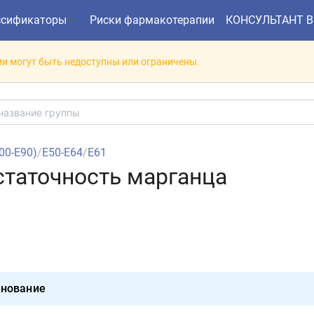
ссификаторы
Риски фармакотерапии
КОНСУЛЬТАНТ 
и могут быть недоступны или ограничены.
E00-E90)
/
E50-E64
/
E61
остаточность марганца
нование