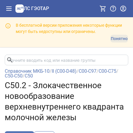
ЛС ГЭОТАР
В бесплатной версии приложения некоторые функции
могут быть недоступны или ограничены.
Понятно
Справочник МКБ-10
/
II (C00-D48)
/
C00-C97
/
C00-C75
/
C50-C50
/
C50
C50.2 - Злокачественное
новообразование
верхневнутреннего квадранта
молочной железы