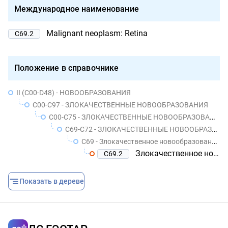
Международное наименование
Malignant neoplasm: Retina
C69.2
Положение в справочнике
II (C00-D48) - НОВООБРАЗОВАНИЯ
C00-C97 - ЗЛОКАЧЕСТВЕННЫЕ НОВООБРАЗОВАНИЯ
C00-C75 - ЗЛОКАЧЕСТВЕННЫЕ НОВООБРАЗОВАНИЯ УТОЧНЕННЫХ ЛОКАЛИЗАЦИЙ, КОТОРЫЕ ОБОЗНАЧЕНЫ КАК ПЕРВИЧНЫЕ ИЛИ ПРЕДПОЛОЖИТЕЛЬНО ПЕРВИЧНЫЕ, КРОМЕ НОВООБРАЗОВАНИЙ ЛИМФОИДНОЙ, КРОВЕТВОРНОЙ И РОДСТВЕННЫХ ИМ ТКАНЕЙ
C69-C72 - ЗЛОКАЧЕСТВЕННЫЕ НОВООБРАЗОВАНИЯ ГЛАЗА, ГОЛОВНОГО МОЗГА И ДРУГИХ ОТДЕЛОВ ЦЕНТРАЛЬНОЙ НЕРВНОЙ СИСТЕМЫ
C69 - Злокачественное новообразование глаза и его придаточного аппарата
Злокачественное новообразование сетчатки
C69.2
Показать в дереве