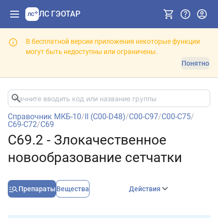
ЛС ГЭОТАР
В бесплатной версии приложения некоторые функции
могут быть недоступны или ограничены.
Понятно
Справочник МКБ-10
/
II (C00-D48)
/
C00-C97
/
C00-C75
/
C69-C72
/
C69
C69.2 - Злокачественное
новообразование сетчатки
Препараты
Вещества
Действия