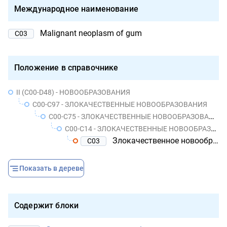
Международное наименование
Malignant neoplasm of gum
C03
Положение в справочнике
II (C00-D48) - НОВООБРАЗОВАНИЯ
C00-C97 - ЗЛОКАЧЕСТВЕННЫЕ НОВООБРАЗОВАНИЯ
C00-C75 - ЗЛОКАЧЕСТВЕННЫЕ НОВООБРАЗОВАНИЯ УТОЧНЕННЫХ ЛОКАЛИЗАЦИЙ, КОТОРЫЕ ОБОЗНАЧЕНЫ КАК ПЕРВИЧНЫЕ ИЛИ ПРЕДПОЛОЖИТЕЛЬНО ПЕРВИЧНЫЕ, КРОМЕ НОВООБРАЗОВАНИЙ ЛИМФОИДНОЙ, КРОВЕТВОРНОЙ И РОДСТВЕННЫХ ИМ ТКАНЕЙ
C00-C14 - ЗЛОКАЧЕСТВЕННЫЕ НОВООБРАЗОВАНИЯ ГУБЫ, ПОЛОСТИ РТА И ГЛОТКИ
Злокачественное новообразование десны
C03
Показать в дереве
Содержит блоки