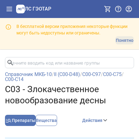
ЛС ГЭОТАР
В бесплатной версии приложения некоторые функции
могут быть недоступны или ограничены.
Понятно
Справочник МКБ-10
/
II (C00-D48)
/
C00-C97
/
C00-C75
/
C00-C14
C03 - Злокачественное
новообразование десны
Препараты
Вещества
Действия