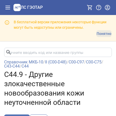
ЛС ГЭОТАР
В бесплатной версии приложения некоторые функции
могут быть недоступны или ограничены.
Понятно
Справочник МКБ-10
/
II (C00-D48)
/
C00-C97
/
C00-C75
/
C43-C44
/
C44
C44.9 - Другие
злокачественные
новообразования кожи
неуточненной области