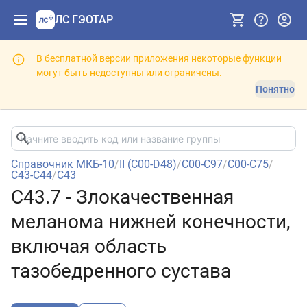
ЛС ГЭОТАР
В бесплатной версии приложения некоторые функции
могут быть недоступны или ограничены.
Понятно
Справочник МКБ-10
/
II (C00-D48)
/
C00-C97
/
C00-C75
/
C43-C44
/
C43
C43.7 - Злокачественная
меланома нижней конечности,
включая область
тазобедренного сустава