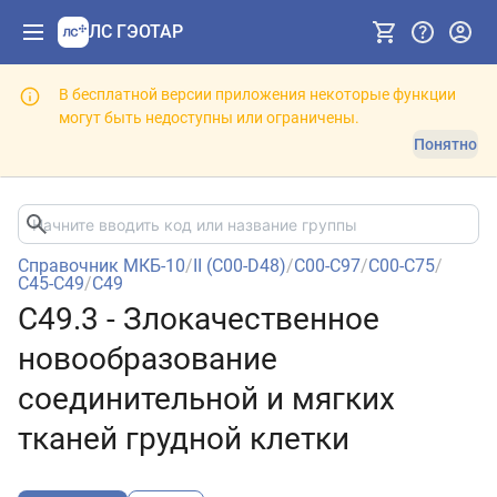
ЛС ГЭОТАР
В бесплатной версии приложения некоторые функции
могут быть недоступны или ограничены.
Понятно
Справочник МКБ-10
/
II (C00-D48)
/
C00-C97
/
C00-C75
/
C45-C49
/
C49
C49.3 - Злокачественное
новообразование
соединительной и мягких
тканей грудной клетки