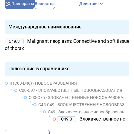
Препараты
Вещества
Действия
Международное наименование
Malignant neoplasm: Connective and soft tissue
C49.3
of thorax
Положение в справочнике
II (C00-D48) - НОВООБРАЗОВАНИЯ
C00-C97 - ЗЛОКАЧЕСТВЕННЫЕ НОВООБРАЗОВАНИЯ
C00-C75 - ЗЛОКАЧЕСТВЕННЫЕ НОВООБРАЗОВАНИЯ УТОЧНЕННЫХ ЛОКАЛИЗАЦИЙ, КОТОРЫЕ ОБОЗНАЧЕНЫ КАК ПЕРВИЧНЫЕ ИЛИ ПРЕДПОЛОЖИТЕЛЬНО ПЕРВИЧНЫЕ, КРОМЕ НОВООБРАЗОВАНИЙ ЛИМФОИДНОЙ, КРОВЕТВОРНОЙ И РОДСТВЕННЫХ ИМ ТКАНЕЙ
C45-C49 - ЗЛОКАЧЕСТВЕННЫЕ НОВООБРАЗОВАНИЯ МЕЗОТЕЛИАЛЬНОЙ И МЯГКИХ ТКАНЕЙ
C49 - Злокачественное новообразование других типов соединительной и мягких тканей
Злокачественное новообразование соединительной и мягких тканей грудной клетки
C49.3