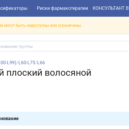
ссификаторы
Риски фармакотерапии
КОНСУЛЬТАНТ 
и могут быть недоступны или ограничены.
(L00-L99)
/
L60-L75
/
L66
ай плоский волосяной
нование