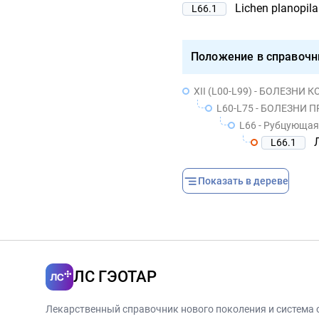
Lichen planopila
L66.1
Положение в справочн
XII (L00-L99) - БОЛЕЗН
L60-L75 - БОЛЕЗНИ
L66 - Рубцующая
L66.1
Показать в дереве
ЛС ГЭОТАР
Лекарственный справочник нового поколения и система