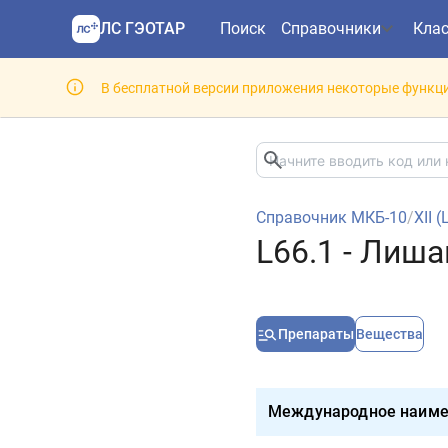
ЛС ГЭОТАР
Поиск
Справочники
Кла
В бесплатной версии приложения некоторые функци
Справочник МКБ-10
/
XII 
L66.1 - Лиш
Препараты
Вещества
Международное наиме