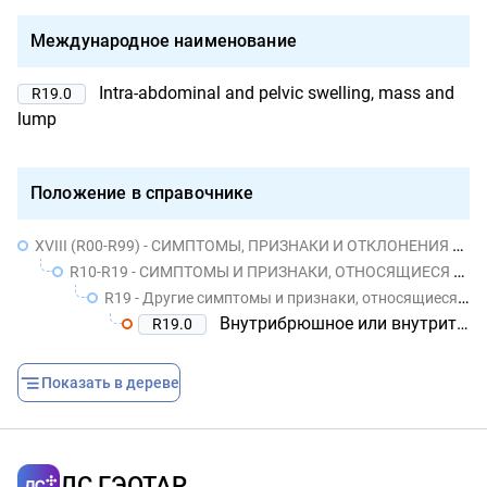
Международное наименование
Intra-abdominal and pelvic swelling, mass and
R19.0
lump
Положение в справочнике
XVIII (R00-R99) - СИМПТОМЫ, ПРИЗНАКИ И ОТКЛОНЕНИЯ ОТ НОРМЫ, ВЫЯВЛЕННЫЕ ПРИ КЛИНИЧЕСКИХ И ЛАБОРАТОРНЫХ ИССЛЕДОВАНИЯХ, НЕ КЛАССИФИЦИРОВАННЫЕ В ДРУГИХ РУБРИКАХ
R10-R19 - СИМПТОМЫ И ПРИЗНАКИ, ОТНОСЯЩИЕСЯ К СИСТЕМЕ ПИЩЕВАРЕНИЯ И БРЮШНОЙ ПОЛОСТИ
R19 - Другие симптомы и признаки, относящиеся к системе пищеварения и брюшной полости
Внутрибрюшное или внутритазовое выбухание, уплотнение и припухлость
R19.0
Показать в дереве
ЛС ГЭОТАР