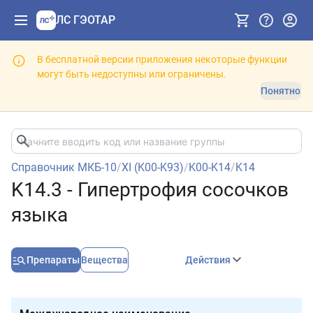
ЛС ГЭОТАР
В бесплатной версии приложения некоторые функции
могут быть недоступны или ограничены.
Понятно
Справочник МКБ-10
/
XI (K00-K93)
/
K00-K14
/
K14
K14.3 - Гипертрофия сосочков
языка
Препараты
Вещества
Действия