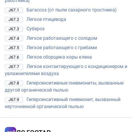
работника]
Багассоз (от пыли сахарного тростника)
J67.1
Легкое птицевода
J67.2
Субероз
J67.3
Легкое работающего с солодом
J67.4
Легкое работающего с грибами
J67.5
Легкое сборщика коры клена
J67.6
Легкое контактирующего с кондиционером и
J67.7
увлажнителями воздуха
Гиперсенситивные пневмониты, вызванные
J67.8
другой органической пылью
Гиперсенситивный пневмонит, вызванный
J67.9
неуточненной органической пылью