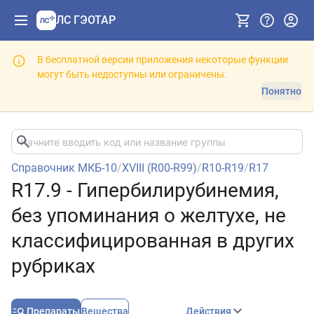
ЛС ГЭОТАР
В бесплатной версии приложения некоторые функции
могут быть недоступны или ограничены.
Понятно
Справочник МКБ-10
/
XVIII (R00-R99)
/
R10-R19
/
R17
R17.9 - Гипербилирубинемия,
без упоминания о желтухе, не
классифицированная в других
рубриках
Препараты
Вещества
Действия