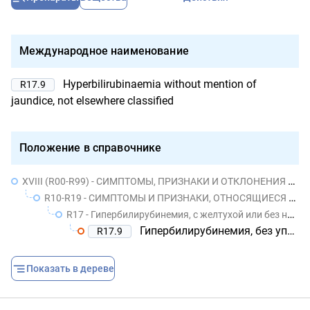
Международное наименование
Hyperbilirubinaemia without mention of
R17.9
jaundice, not elsewhere classified
Положение в справочнике
XVIII (R00-R99) - СИМПТОМЫ, ПРИЗНАКИ И ОТКЛОНЕНИЯ ОТ НОРМЫ, ВЫЯВЛЕННЫЕ ПРИ КЛИНИЧЕСКИХ И ЛАБОРАТОРНЫХ ИССЛЕДОВАНИЯХ, НЕ КЛАССИФИЦИРОВАННЫЕ В ДРУГИХ РУБРИКАХ
R10-R19 - СИМПТОМЫ И ПРИЗНАКИ, ОТНОСЯЩИЕСЯ К СИСТЕМЕ ПИЩЕВАРЕНИЯ И БРЮШНОЙ ПОЛОСТИ
R17 - Гипербилирубинемия, с желтухой или без нее, не классифицированная в других рубриках
Гипербилирубинемия, без упоминания о желтухе, не классифицированная в других рубриках
R17.9
Показать в дереве