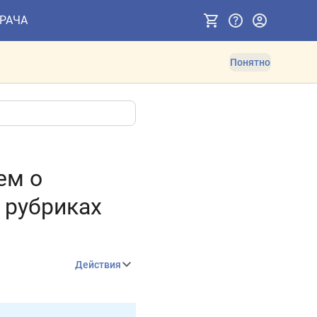
ВРАЧА
Понятно
ем о
 рубриках
Действия