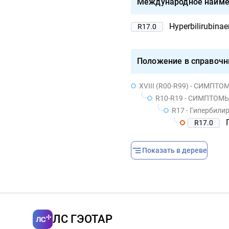
Международное наиме
Hyperbilirubinae
R17.0
Положение в справочн
XVIII (R00-R99) - СИМПТОМЫ, ПРИЗНА
R10-R19 - СИМПТО
R17 - Гипербилир
R17.0
Показать в дереве
ЛС ГЭОТАР