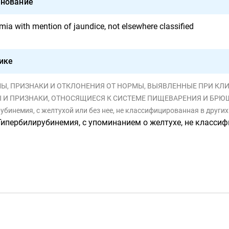
нование
mia with mention of jaundice, not elsewhere classified
ике
КИ И ОТКЛОНЕНИЯ ОТ НОРМЫ, ВЫЯВЛЕННЫЕ ПРИ КЛИНИЧЕСКИХ И ЛАБОРАТОРНЫХ ИССЛЕДОВАНИЯХ, НЕ КЛ
МЫ И ПРИЗНАКИ, ОТНОСЯЩИЕСЯ К СИСТЕМЕ ПИЩЕВАРЕНИЯ И БР
убинемия, с желтухой или без нее, не классифицированная в други
Гипербилирубинемия, с упоминанием о желтухе, не классифициро