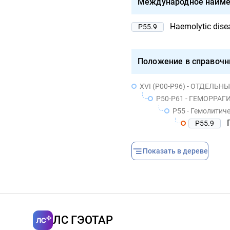
Международное наиме
Haemolytic dise
P55.9
Положение в справочн
XVI (P00-P96) - ОТДЕЛ
P50-P61 - ГЕМОРР
P55 - Гемолитич
P55.9
Показать в дереве
ЛС ГЭОТАР