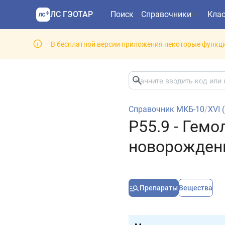
ЛС ГЭОТАР
Поиск
Справочники
Кла
В бесплатной версии приложения некоторые функци
Справочник МКБ-10
/
XVI 
P55.9 - Гем
новорожденн
Препараты
Вещества