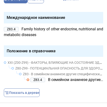
Международное наименование
Family history of other endocrine, nutritional and
Z83.4
metabolic diseases
Положение в справочнике
XXI (Z00-Z99) - ФАКТОРЫ, ВЛИЯЮЩИЕ НА СОСТОЯНИЕ ЗДОРОВЬЯ НАСЕЛЕНИЯ И ОБРАЩЕНИЯ В УЧРЕЖДЕНИЯ ЗДРАВООХРАНЕНИЯ
Z80-Z99 - ПОТЕНЦИАЛЬНАЯ ОПАСНОСТЬ ДЛЯ ЗДОРОВЬЯ, СВЯЗАННАЯ С ЛИЧНЫМ И СЕМЕЙНЫМ АНАМНЕЗОМ И ОПРЕДЕЛЕННЫМИ СОСТОЯНИЯМИ, ВЛИЯЮЩИМИ НА ЗДОРОВЬЕ
Z83 - В семейном анамнезе другие специфические нарушения
В семейном анамнезе другие болезни эндокринной системы и болезни обмена веществ
Z83.4
Показать в дереве