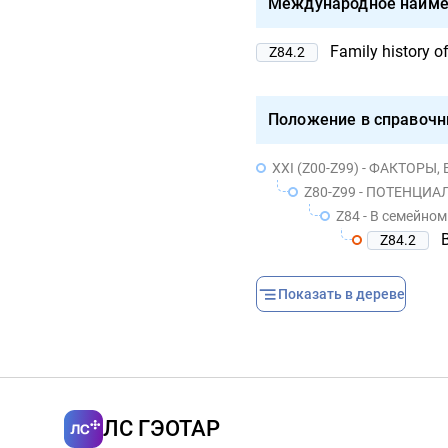
Международное наиме
Family history o
Z84.2
Положение в справочн
XXI (Z00-Z99) - ФАКТОРЫ
Z80-Z99 - ПОТЕНЦИАЛЬНАЯ О
Z84 - В семейно
Z84.2
Показать в дереве
ЛС ГЭОТАР