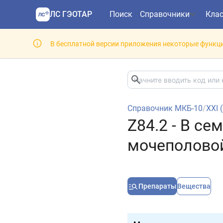
ЛС ГЭОТАР
Поиск
Справочники
Кла
В бесплатной версии приложения некоторые функци
Справочник МКБ-10
/
XXI 
Z84.2 - В с
мочеполово
Препараты
Вещества