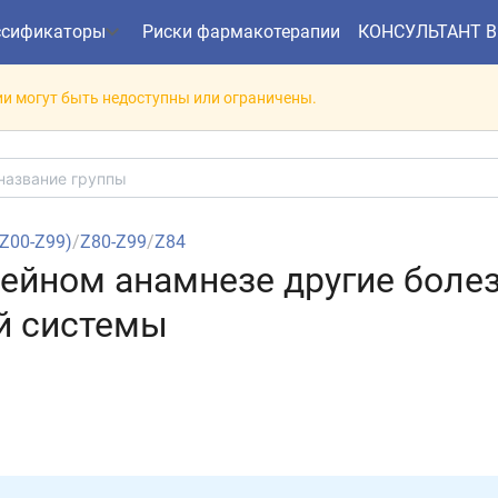
ссификаторы
Риски фармакотерапии
КОНСУЛЬТАНТ 
и могут быть недоступны или ограничены.
(Z00-Z99)
/
Z80-Z99
/
Z84
емейном анамнезе другие боле
й системы