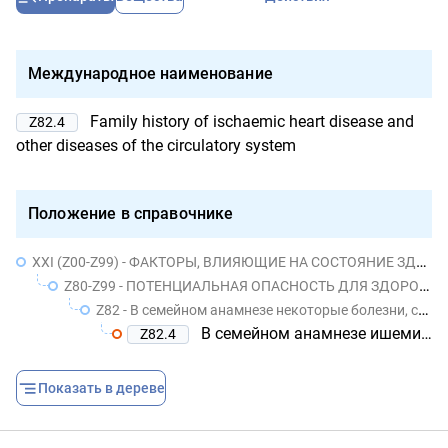
Международное наименование
Family history of ischaemic heart disease and
Z82.4
other diseases of the circulatory system
Положение в справочнике
XXI (Z00-Z99) - ФАКТОРЫ, ВЛИЯЮЩИЕ НА СОСТОЯНИЕ ЗДОРОВЬЯ НАСЕЛЕНИЯ И ОБРАЩЕНИЯ В УЧРЕЖДЕНИЯ ЗДРАВООХРАНЕНИЯ
Z80-Z99 - ПОТЕНЦИАЛЬНАЯ ОПАСНОСТЬ ДЛЯ ЗДОРОВЬЯ, СВЯЗАННАЯ С ЛИЧНЫМ И СЕМЕЙНЫМ АНАМНЕЗОМ И ОПРЕДЕЛЕННЫМИ СОСТОЯНИЯМИ, ВЛИЯЮЩИМИ НА ЗДОРОВЬЕ
Z82 - В семейном анамнезе некоторые болезни, снижающие трудоспособность, и хронические болезни, ведущие к инвалидности
В семейном анамнезе ишемическая болезнь сердца и другие болезни сердечно-сосудистой системы
Z82.4
Показать в дереве