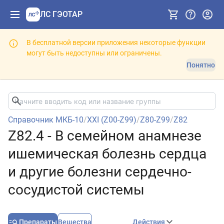
ЛС ГЭОТАР
В бесплатной версии приложения некоторые функции
могут быть недоступны или ограничены.
Понятно
Справочник МКБ-10
/
XXI (Z00-Z99)
/
Z80-Z99
/
Z82
Z82.4 - В семейном анамнезе
ишемическая болезнь сердца
и другие болезни сердечно-
сосудистой системы
Препараты
Вещества
Действия