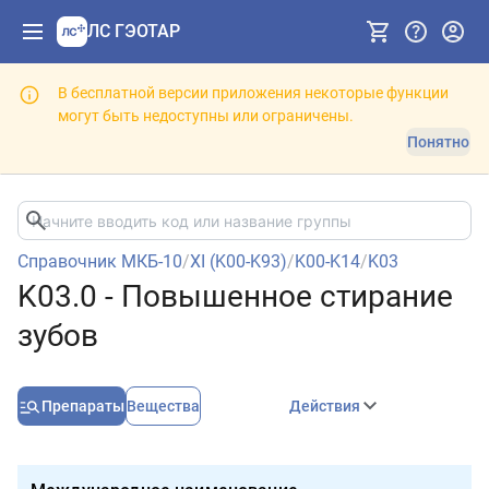
ЛС ГЭОТАР
В бесплатной версии приложения некоторые функции
могут быть недоступны или ограничены.
Понятно
Справочник МКБ-10
/
XI (K00-K93)
/
K00-K14
/
K03
K03.0 - Повышенное стирание
зубов
Препараты
Вещества
Действия