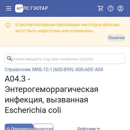
ЛС ГЭОТАР
В бесплатной версии приложения некоторые функции
могут быть недоступны или ограничены.
Понятно
Справочник МКБ-10
/
I (A00-B99)
/
A00-A09
/
A04
A04.3 -
Энтерогеморрагическая
инфекция, вызванная
Escherichia coli
Препараты
Вещества
Действия