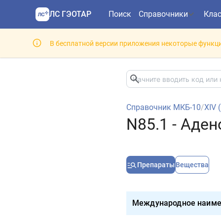
ЛС ГЭОТАР
Поиск
Справочники
Кла
В бесплатной версии приложения некоторые функци
Справочник МКБ-10
/
XIV 
N85.1 - Аде
Препараты
Вещества
Международное наиме