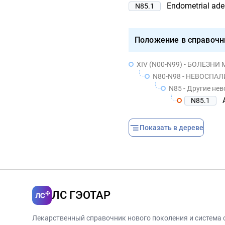
Endometrial ad
N85.1
Положение в справочн
XIV (N00-N99) - БОЛЕЗ
N80-N98 - НЕВОСП
N85 - Другие не
N85.1
Показать в дереве
ЛС ГЭОТАР
Лекарственный справочник нового поколения и система