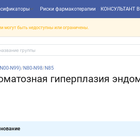
ссификаторы
Риски фармакотерапии
КОНСУЛЬТАНТ 
и могут быть недоступны или ограничены.
(N00-N99)
/
N80-N98
/
N85
номатозная гиперплазия эндо
нование