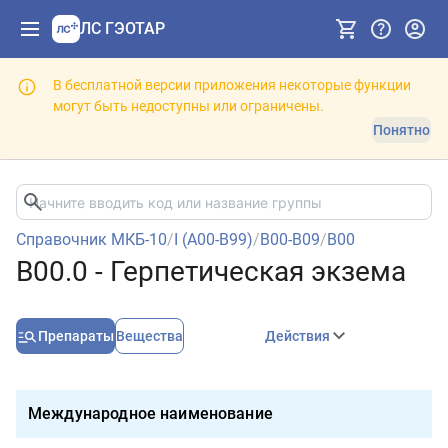
ЛС ГЭОТАР
В бесплатной версии приложения некоторые функции
могут быть недоступны или ограничены.
Понятно
Справочник МКБ-10
/
I (A00-B99)
/
B00-B09
/
B00
B00.0 - Герпетическая экзема
Препараты
Вещества
Действия
Международное наименование