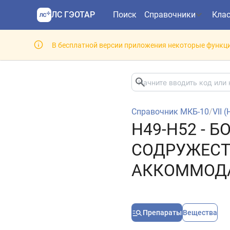
ЛС ГЭОТАР
Поиск
Справочники
Кла
В бесплатной версии приложения некоторые функци
Справочник МКБ-10
/
VII 
H49-H52 - 
СОДРУЖЕСТ
АККОММОДА
Препараты
Вещества