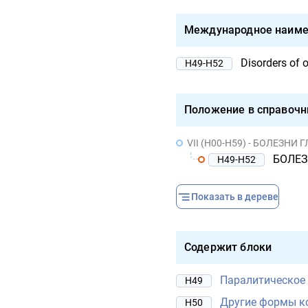
Международное наиме
Disorders of 
H49-H52
Положение в справочн
VII (H00-H59) - БОЛЕЗН
БОЛЕЗН
H49-H52
Показать в дереве
Содержит блоки
Паралитическое 
H49
Другие формы к
H50