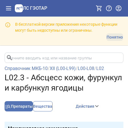
ЛС ГЭОТАР
В бесплатной версии приложения некоторые функции
могут быть недоступны или ограничены.
Понятно
Справочник МКБ-10
/
XII (L00-L99)
/
L00-L08
/
L02
L02.3 - Абсцесс кожи, фурункул
и карбункул ягодицы
Препараты
Вещества
Действия