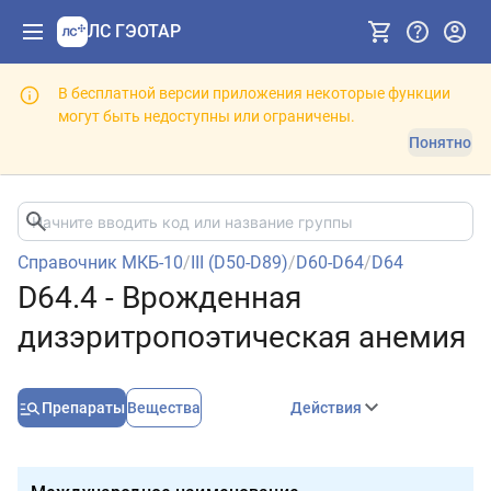
ЛС ГЭОТАР
В бесплатной версии приложения некоторые функции
могут быть недоступны или ограничены.
Понятно
Справочник МКБ-10
/
III (D50-D89)
/
D60-D64
/
D64
D64.4 - Врожденная
дизэритропоэтическая анемия
Препараты
Вещества
Действия