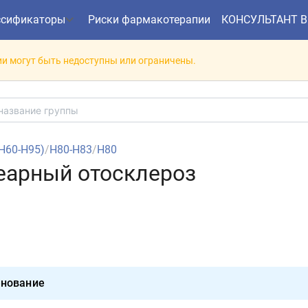
ссификаторы
Риски фармакотерапии
КОНСУЛЬТАНТ 
и могут быть недоступны или ограничены.
 (H60-H95)
/
H80-H83
/
H80
леарный отосклероз
нование