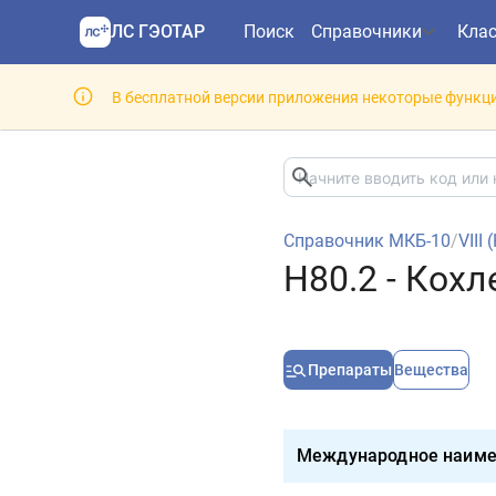
ЛС ГЭОТАР
Поиск
Справочники
Кла
В бесплатной версии приложения некоторые функци
Справочник МКБ-10
/
VIII
H80.2 - Кох
Препараты
Вещества
Международное наиме