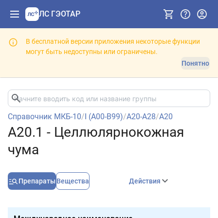
ЛС ГЭОТАР
В бесплатной версии приложения некоторые функции
могут быть недоступны или ограничены.
Понятно
Справочник МКБ-10
/
I (A00-B99)
/
A20-A28
/
A20
A20.1 - Целлюлярнокожная
чума
Препараты
Вещества
Действия