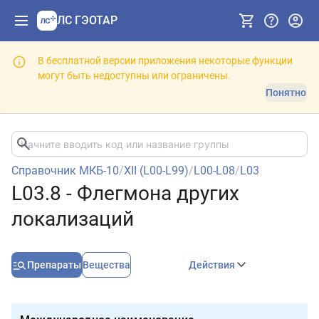
ЛС ГЭОТАР
В бесплатной версии приложения некоторые функции
могут быть недоступны или ограничены.
Понятно
Справочник МКБ-10
/
XII (L00-L99)
/
L00-L08
/
L03
L03.8 - Флегмона других
локализаций
Препараты
Вещества
Действия