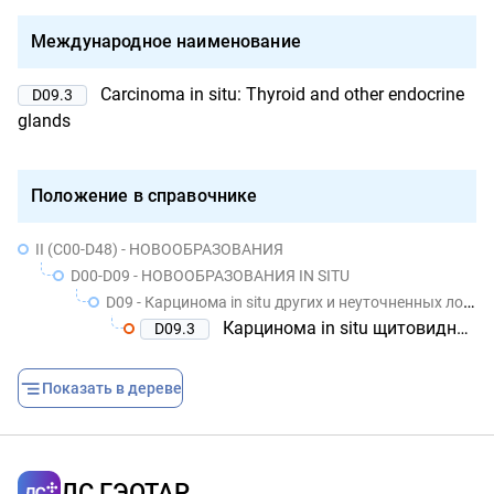
Международное наименование
Carcinoma in situ: Thyroid and other endocrine
D09.3
glands
Положение в справочнике
II (C00-D48) - НОВООБРАЗОВАНИЯ
D00-D09 - НОВООБРАЗОВАНИЯ IN SITU
D09 - Карцинома in situ других и неуточненных локализаций
Карцинома in situ щитовидной и других эндокринных желез
D09.3
Показать в дереве
ЛС ГЭОТАР