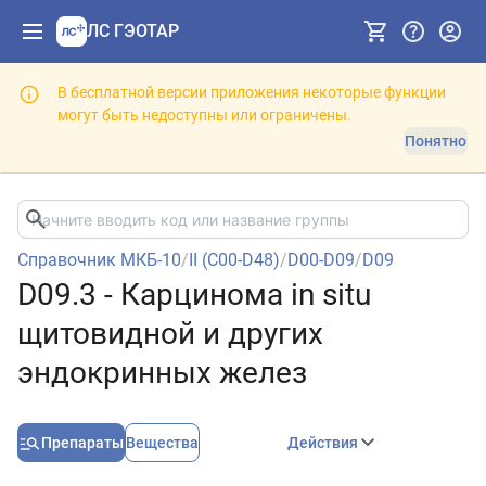
ЛС ГЭОТАР
В бесплатной версии приложения некоторые функции
могут быть недоступны или ограничены.
Понятно
Справочник МКБ-10
/
II (C00-D48)
/
D00-D09
/
D09
D09.3 - Карцинома in situ
щитовидной и других
эндокринных желез
Препараты
Вещества
Действия