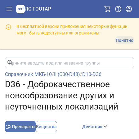
ЛС ГЭОТАР
В бесплатной версии приложения некоторые функции
могут быть недоступны или ограничены.
Понятно
Справочник МКБ-10
/
II (C00-D48)
/
D10-D36
D36 - Доброкачественное
новообразование других и
неуточненных локализаций
Препараты
Вещества
Действия