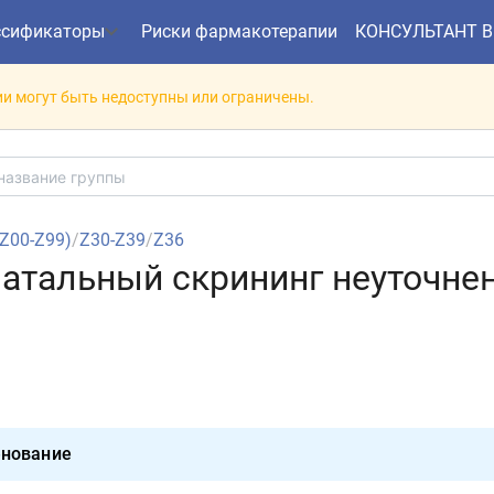
ссификаторы
Риски фармакотерапии
КОНСУЛЬТАНТ 
и могут быть недоступны или ограничены.
(Z00-Z99)
/
Z30-Z39
/
Z36
енатальный скрининг неуточн
нование