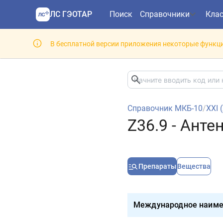
ЛС ГЭОТАР
Поиск
Справочники
Кла
В бесплатной версии приложения некоторые функци
Справочник МКБ-10
/
XXI 
Z36.9 - Ант
Препараты
Вещества
Международное наиме