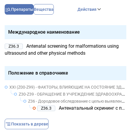
Препараты
Вещества
Действия
Международное наименование
Antenatal screening for malformations using
Z36.3
ultrasound and other physical methods
Положение в справочнике
XXI (Z00-Z99) - ФАКТОРЫ, ВЛИЯЮЩИЕ НА СОСТОЯНИЕ ЗДОРОВЬЯ НАСЕЛЕНИЯ И ОБРАЩЕНИЯ В УЧРЕЖДЕНИЯ ЗДРАВООХРАНЕНИЯ
Z30-Z39 - ОБРАЩЕНИЕ В УЧРЕЖДЕНИЕ ЗДРАВООХРАНЕНИЯ В СВЯЗИ С ОБСТОЯТЕЛЬСТВАМИ, ОТНОСЯЩИМИСЯ К РЕПРОДУКТИВНОЙ ФУНКЦИИ
Z36 - Дородовое обследование с целью выявления патологии у плода [антенатальный скрининг]
Антенатальный скрининг с помощью ультразвука или других физических методов для выявления аномалий развития
Z36.3
Показать в дереве