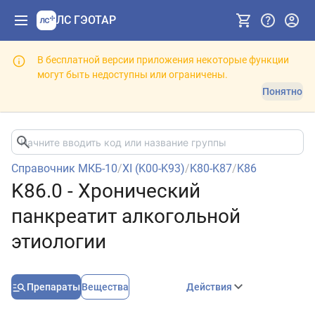
ЛС ГЭОТАР
В бесплатной версии приложения некоторые функции
могут быть недоступны или ограничены.
Понятно
Справочник МКБ-10
/
XI (K00-K93)
/
K80-K87
/
K86
K86.0 - Хронический
панкреатит алкогольной
этиологии
Препараты
Вещества
Действия