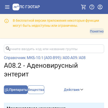
ЛС ГЭОТАР
В бесплатной версии приложения некоторые функции
могут быть недоступны или ограничены.
Понятно
Справочник МКБ-10
/
I (A00-B99)
/
A00-A09
/
A08
A08.2 - Аденовирусный
энтерит
Препараты
Вещества
Действия