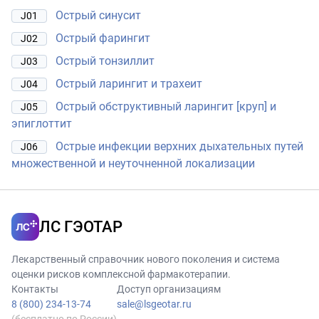
Острый синусит
J01
Острый фарингит
J02
Острый тонзиллит
J03
Острый ларингит и трахеит
J04
Острый обструктивный ларингит [круп] и
J05
эпиглоттит
Острые инфекции верхних дыхательных путей
J06
множественной и неуточненной локализации
ЛС ГЭОТАР
Лекарственный справочник нового поколения и система
оценки рисков комплексной фармакотерапии.
Контакты
Доступ организациям
8 (800) 234-13-74
sale@lsgeotar.ru
(бесплатно по России)