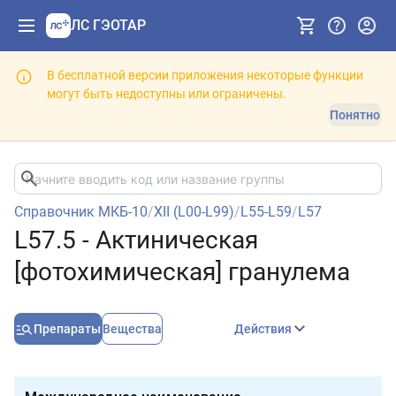
ЛС ГЭОТАР
В бесплатной версии приложения некоторые функции
могут быть недоступны или ограничены.
Понятно
Справочник МКБ-10
/
XII (L00-L99)
/
L55-L59
/
L57
L57.5 - Актиническая
[фотохимическая] гранулема
Препараты
Вещества
Действия