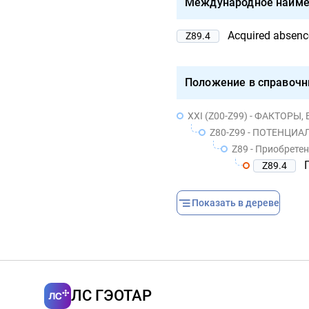
Международное наиме
Acquired absence
Z89.4
Положение в справочн
XXI (Z00-Z99) - ФАКТОРЫ
Z80-Z99 - ПОТЕНЦИАЛЬНАЯ О
Z89 - Приобрете
Z89.4
Показать в дереве
ЛС ГЭОТАР