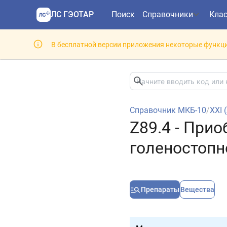
ЛС ГЭОТАР
Поиск
Справочники
Кла
В бесплатной версии приложения некоторые функци
Справочник МКБ-10
/
XXI 
Z89.4 - Прио
голеностопн
Препараты
Вещества