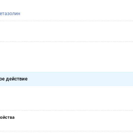
етазолин
ое действие
ойства