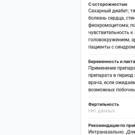
С осторожностью
Сахарный диабет; т
болезнь сердца, сте
феохромоцитома; по
чувствительность к
головокружением, а
пациенты с синдром
Беременность и лакт
Применение препара
препарата в период
врача, если ожидае
возможных побочных
Фертильность
Нет данных
Рекомендации по пр
Интраназально.
Для