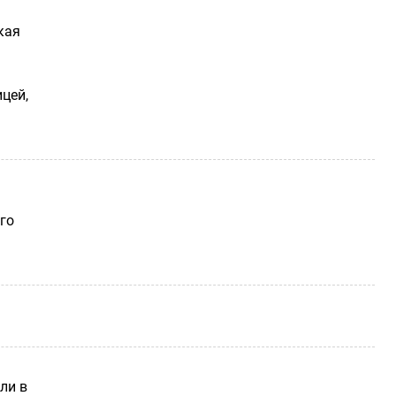
кая
цей,
го
пли в