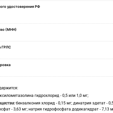
ого удостоверения РФ
во (МНН)
а ГРЛС
ировка
держится:
ксилометазолина гидрохлорид - 0,5 или 1,0 мг;
ещества:
бензалкония хлорид - 0,15 мг; динатрия эдетат - 0,
сфат - 3,63 мг; натрия гидрофосфата додекагидрат - 7,13 м