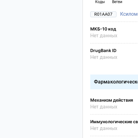
Коды
Ветви
Ксилом
R01AA07
МКБ-10 код
Нет данных
DrugBank ID
Нет данных
Фармакологическ
Механизм действия
Нет данных
Иммунологические св
Нет данных