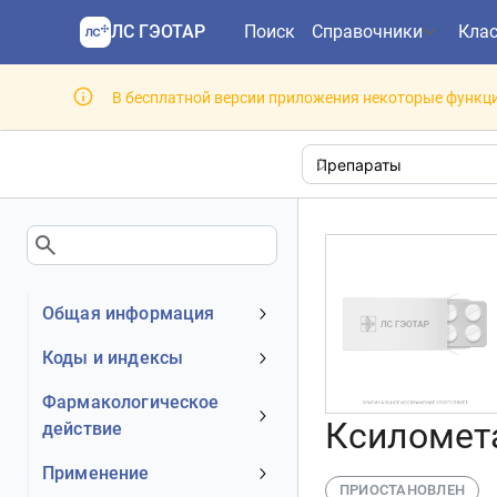
ЛС ГЭОТАР
Поиск
Справочники
Кла
В бесплатной версии приложения некоторые функци
Общая информация
Устаревшее наименование
Коды и индексы
Владелец
АТХ код
Фармакологическое
Номер регистрационного
Ксиломета
действие
МКБ-10 код
удостоверения РФ
DrugBank ID
Механизм действия
Применение
Действующее вещество
ПРИОСТАНОВЛЕН