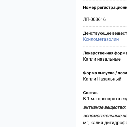
Условия транспортирования
Номер регистрационн
Утилизация
Срок годности
ЛП-003616
Условия отпуска
Действующее вещест
Ксилометазолин
Лекарственная форм
Капли назальные
Форма выпуска / доз
Капли Назальный
Состав
В 1 мл препарата со
активное вещество:
вспомогательные в
мг; калия дигидрофо