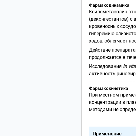
Фармакодинамика
Ксилометазолин отн
(деконгестантов) с
кровеносных сосудов
гиперемию слизисто
ходов, облегчает но
Действие препарата 
продолжается в тече
Исследования
in
vitr
активность риновир
Фармакокинетика
При местном примен
концентрации в пла
методами не опреде
Применение