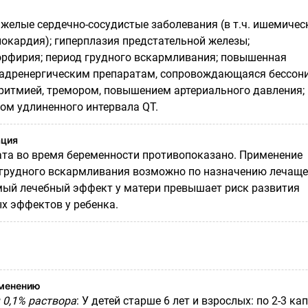
яжелые сердечно-сосудистые заболевания (в т.ч. ишемичес
нокардия); гиперплазия предстательной железы;
рфирия; период грудного вскармливания; повышенная
 адренергическим препаратам, сопровождающаяся бессони
ритмией, тремором, повышением артериального давления;
ом удлиненного интервала
QT.
ация
та во время беременности противопоказано. Применение
 грудного вскармливания возможно по назначению лечаще
мый лечебный эффект у матери превышает риск развития
 эффектов у ребенка.
именению
 0,1% раствора
: У детей старше 6 лет и взрослых: по 2-3 ка