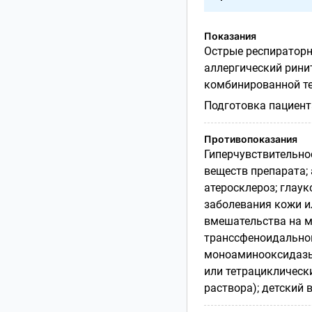
Показания
Острые респираторн
аллергический ринит
комбинированной те
Подготовка пациент
Противопоказания
Гиперчувствительно
веществ
препарата;
атеросклероз; глаук
заболевания кожи и
вмешательства на м
транссфеноидальной
моноаминооксидазы 
или тетрациклически
раствора); детский в