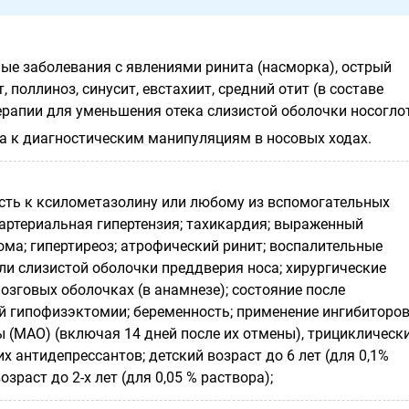
ые заболевания с явлениями ринита (насморка), острый
, поллиноз, синусит, евстахиит, средний отит (в составе
рапии для уменьшения отека слизистой оболочки носоглот
а к диагностическим манипуляциям в носовых ходах.
сть к ксилометазолину или любому из вспомогательных
 артериальная гипертензия; тахикардия; выраженный
ома; гипертиреоз; атрофический ринит; воспалительные
ли слизистой оболочки преддверия носа; хирургические
озговых оболочках (в анамнезе); состояние после
 гипофизэктомии; беременность; применение ингибиторо
(МАО) (включая 14 дней после их отмены), трициклическ
х антидепрессантов; детский возраст до 6 лет (для 0,1%
озраст до 2-х лет (для 0,05 % раствора);