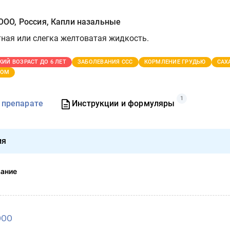
О, Россия, Капли назальные
тная или слегка желтоватая жидкость.
КИЙ ВОЗРАСТ ДО 6 ЛЕТ
ЗАБОЛЕВАНИЯ ССС
КОРМЛЕНИЕ ГРУДЬЮ
САХ
ТОМ
1
 препарате
Инструкции и формуляры
ия
вание
ООО