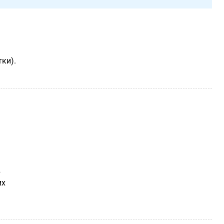
ки).
в
их