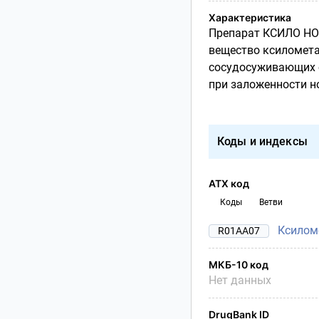
Характеристика
Препарат КСИЛО Н
вещество ксиломета
сосудосуживающих с
при заложенности н
Коды и индексы
АТХ код
Коды
Ветви
Ксилом
R01AA07
МКБ-10 код
Нет данных
DrugBank ID