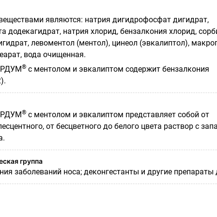
еществами являются: натрия дигидрофосфат дигидрат,
а додекагидрат, натрия хлорид, бензалкония хлорид, сорб
гидрат, левоментол (ментол), цинеол (эвкалиптол), макро
еарат, вода очищенная.
®
ОРДУМ
с ментолом и эвкалиптом содержит бензалкония
).
®
ОРДУМ
с ментолом и эвкалиптом представляет собой от
есцентного, от бесцветного до белого цвета раствор с зап
а.
ская группа
ния заболеваний носа; деконгестанты и другие препараты