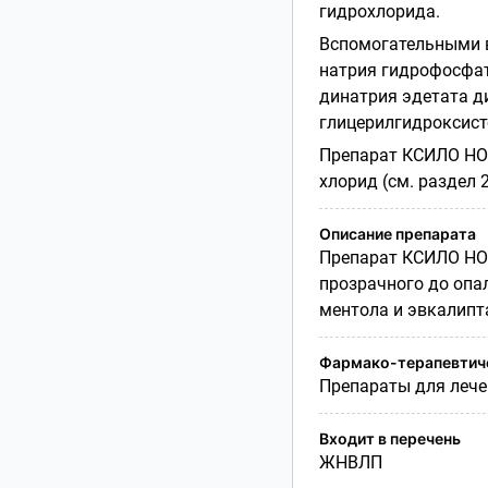
гидрохлорида.
Вспомогательными в
натрия гидрофосфат
динатрия эдетата ди
глицерилгидроксист
Препарат КСИЛО Н
хлорид (см. раздел 2
Описание препарата
Препарат КСИЛО Н
прозрачного до опал
ментола и эвкалипт
Фармако-терапевтиче
Препараты для лече
Входит в перечень
ЖНВЛП