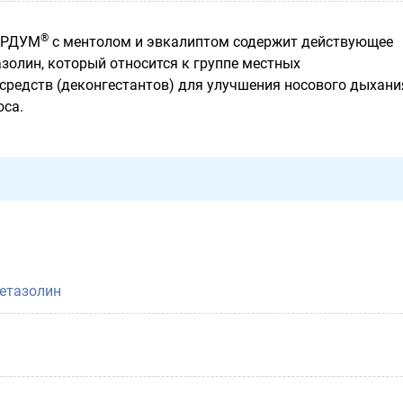
®
ОРДУМ
с ментолом и эвкалиптом содержит действующее
золин, который относится к группе местных
редств (деконгестантов) для улучшения носового дыхани
оса.
етазолин