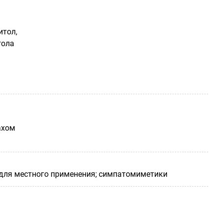
итол,
гола
ахом
 для местного применения; симпатомиметики