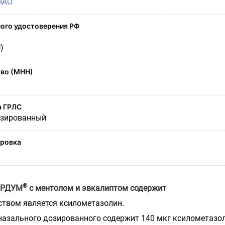
НАО
ого удостоверения РФ
)
во (МНН)
а ГРЛС
озированный
ировка
®
ОРДУМ
с ментолом и эвкалиптом содержит
твом является ксилометазолин.
назального дозированного содержит 140 мкг ксилометазо