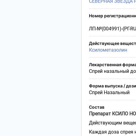
СЕВЕРНАЯ ЗВЕЗДА 
Условия транспортирования
Утилизация
Номер регистрационн
Срок годности
Условия отпуска
ЛП-№(004991)-(РГ-RU
Действующее вещест
Ксилометазолин
Лекарственная форм
Спрей назальный д
Форма выпуска / доз
Спрей Назальный
Состав
Препарат КСИЛО Н
Действующим вещес
Каждая доза спрея 