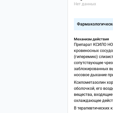
Нет данных
Фармакологическ
Механизм действия
Препарат КСИЛО Н
кровеносных сосудов
(гиперемию) слизис
сопутствующее чрез
заблокированных вы
носовое дыхание пр
Ксилометазолин хор
оболочкой, его возд
вещества, входящие
охлаждающее действ
В терапевтических 