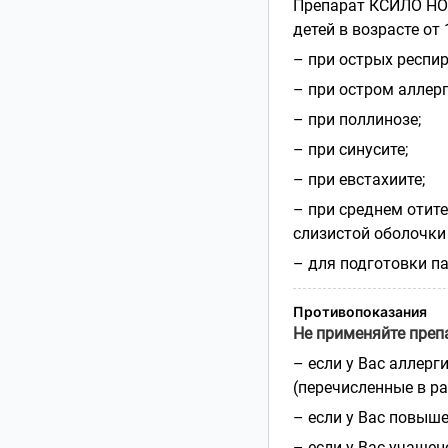
Препарат КСИЛО Н
детей в возрасте от 
– при острых респи
– при остром аллер
– при поллинозе;
– при синусите;
– при евстахиите;
– при среднем отит
слизистой оболочки 
– для подготовки п
Противопоказания
Не применяйте пре
– если у Вас аллер
(перечисленные в р
– если у Вас повыше
– если у Вас учащен