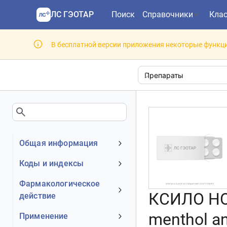
ЛС ГЭОТАР
Поиск
Справочники
Кла
В бесплатной версии приложения некоторые функци
Общая информация
Устаревшее наименование
Коды и индексы
Владелец
АТХ код
Фармакологическое
Номер регистрационного
КСИЛО НО
действие
МКБ-10 код
удостоверения РФ
DrugBank ID
Механизм действия
menthol an
Применение
Действующее вещество