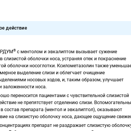
ое действие
®
ОРДУМ
с ментолом и эвкалиптом вызывает сужение
 слизистой оболочки носа, устраняя отек и покраснение
той оболочки носоглотки. Ксилометазолин также уменьша
мерное выделение слизи и облегчает очищение
делениями носовых ходов, и, таким образом, улучшает
и заложенности носа.
ошо переносится пациентами с чувствительной слизистой
ействие не препятствует отделению слизи. Вспомогательн
 в состав препарата (ментол и эвкалиптол), оказывают
ие на слизистую оболочку носа, дающее ощущение свежес
концентрациях препарат не раздражает слизистую оболочку