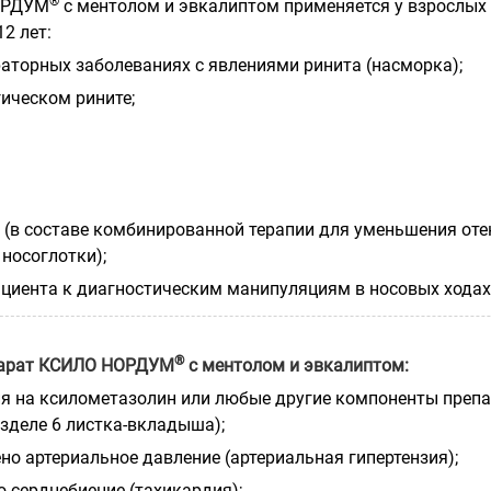
®
ОРДУМ
с ментолом и эвкалиптом применяется у взрослых
12 лет:
раторных заболеваниях с явлениями ринита (насморка);
гическом рините;
е (в составе комбинированной терапии для уменьшения оте
носоглотки);
ациента к диагностическим манипуляциям в носовых ходах
®
парат КСИЛО НОРДУМ
с ментолом и эвкалиптом:
гия на ксилометазолин или любые другие компоненты преп
азделе 6 листка-вкладыша);
но артериальное давление (артериальная гипертензия);
о сердцебиение (тахикардия);