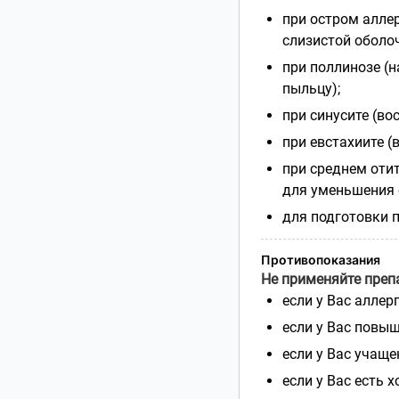
при остром алле
слизистой оболоч
при поллинозе (
пыльцу);
при синусите (во
при евстахиите (
при среднем отит
для уменьшения 
для подготовки 
Противопоказания
Не применяйте пре
если у Вас алле
если у Вас повыш
если у Вас учаще
если у Вас есть 