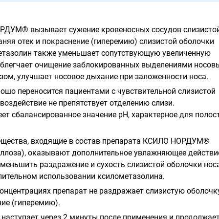
РДУМ® вызывает сужение кровеносных сосудов слизисто
аняя отек и покраснение (гиперемию) слизистой оболочки
етазолин также уменьшает сопутствующую увеличенную
облегчает очищение заблокированных выделениями носов
азом, улучшает носовое дыхание при заложенности носа.
ошо переносится пациентами с чувствительной слизистой
 воздействие не препятствует отделению слизи.
ет сбалансированное значение рН, характерное для полос
ещества, входящие в состав препарата КСИЛО НОРДУМ®
еллоза), оказывают дополнительное увлажняющее действи
уменьшить раздражение и сухость слизистой оболочки носа
лительном использовании ксилометазолина.
концентрациях препарат не раздражает слизистую оболочку
ие (гиперемию).
 наступает через 2 минуты после применения и продолжает