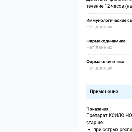
течение 12 часов (на
Иммунологические св
Нет данных
Фармакодинамика
Нет данных
Фармакокинетика
Нет данных
Применение
Показания
Препарат КСИЛО НОР
старше:
при острых респ