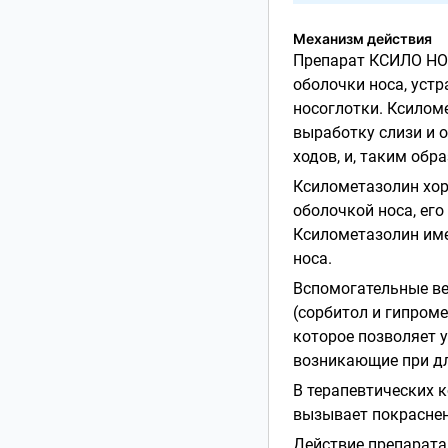
Механизм действия
Препарат КСИЛО НО
оболочки носа, устр
носоглотки. Ксилом
выработку слизи и 
ходов, и, таким обр
Ксилометазолин хор
оболочкой носа, его
Ксилометазолин име
носа.
Вспомогательные в
(сорбитол и гипром
которое позволяет 
возникающие при д
В терапевтических 
вызывает покраснен
Действие препарата