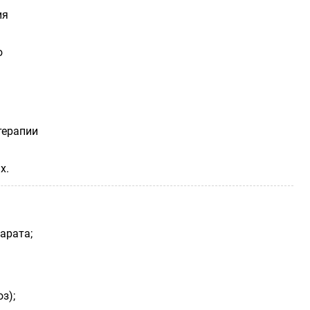
ия
ю
терапии
х.
арата;
з);