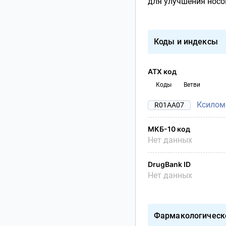
для улучшения носо
Коды и индексы
АТХ код
Коды
Ветви
Ксилом
R01AA07
МКБ-10 код
Нет данных
DrugBank ID
Нет данных
Фармакологическ