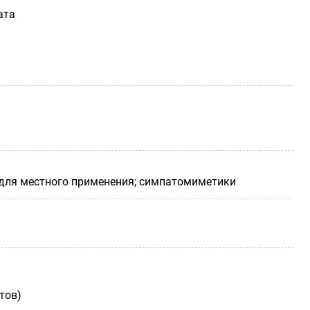
ата
 для местного применения; симпатомиметики
тов)