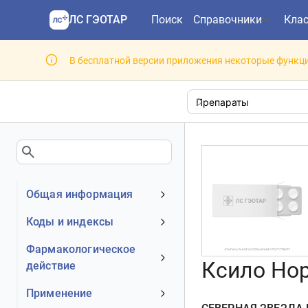
ЛС ГЭОТАР
Поиск
Справочники
Кла
В бесплатной версии приложения некоторые функци
Общая информация
Устаревшее наименование
Коды и индексы
Владелец
АТХ код
Фармакологическое
Номер регистрационного
Ксило Нор
действие
МКБ-10 код
удостоверения РФ
DrugBank ID
Механизм действия
Применение
Действующее вещество