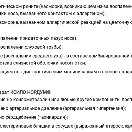
ргическом рините (насморке, возникающем из-за воспален
ки носа, вызванного контактом с аллергеном);
насморке, вызванном аллергической реакцией на цветочну
спалении придаточных пазух носа);
воспалении слуховой трубы);
е (воспалении среднего уха) - в составе комбинированной 
отека слизистой оболочки носоглотки;
пациента к диагностическим манипуляциям в носовых хода
парат КСИЛО НОРДУМ®
ргия на ксилометазолин или любые другие компоненты преп
ено артериальное давление (артериальная гипертензия);
но сердцебиение (тахикардия);
холестериновые бляшки в сосудах (выраженный атеросклеро