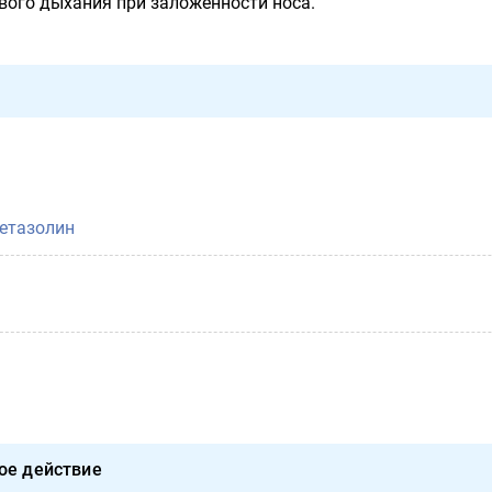
вого дыхания при заложенности носа.
етазолин
ое действие