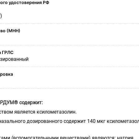
ого удостоверения РФ
)
во (МНН)
а ГРЛС
озированный
ировка
ОРДУМ® содержит:
твом является ксилометазолин.
назального дозированного содержит 140 мкг ксилометазо
ами (вспомогательными веществами) являются: натрия