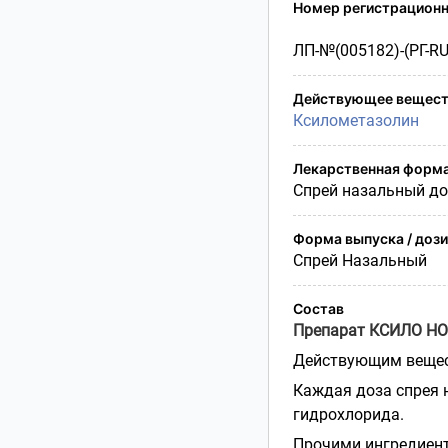
Условия транспортирования
Номер регистрационн
Утилизация
ЛП-№(005182)-(РГ-RU
Срок годности
Условия отпуска
Действующее вещест
Ксилометазолин
Лекарственная форм
Спрей назальный д
Форма выпуска / доз
Спрей Назальный
Состав
Препарат КСИЛО Н
Действующим вещес
Каждая доза спрея 
гидрохлорида.
Прочими ингредиент