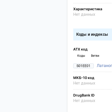
Характеристика
Нет данных
Коды и индексы
АТХ код
Коды
Ветви
Латано
S01EE01
МКБ-10 код
Нет данных
DrugBank ID
Нет данных