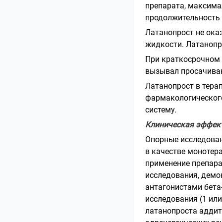
препарата, максима
продолжительность г
Латанопрост не ока
жидкости. Латанопр
При краткосрочном 
вызывал просачиван
Латанопрост в тера
фармакологического
систему.
Клиническая эффект
Опорные исследован
в качестве монотера
применение препарат
исследования, демо
антагонистами бета
исследования (1 или
латанопроста аддит