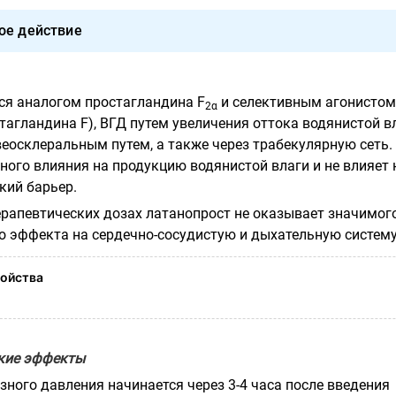
ое действие
ся аналогом простагландина
F
и селективным агонистом
2α
стагландина
F
), ВГД путем увеличения оттока водянистой в
еосклеральным путем, а также через трабекулярную сеть.
ного влияния на продукцию водянистой влаги и не влияет 
кий барьер.
ерапевтических дозах латанопрост не оказывает значимог
 эффекта на сердечно-сосудистую и дыхательную систему
ойства
кие эффекты
ного давления начинается через 3-4 часа после введения