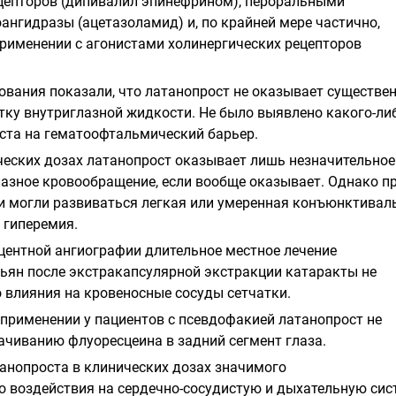
цепторов (дипивалил эпинефрином), пероральными
ангидразы (ацетазоламид) и, по крайней мере частично,
применении с агонистами холинергических рецепторов
ования показали, что латанопрост не оказывает существе
тку внутриглазной жидкости. Не было выявлено какого-ли
ста на гематоофтальмический барьер.
ических дозах латанопрост оказывает лишь незначительное
лазное кровообращение, если вообще оказывает. Однако п
 могли развиваться легкая или умеренная конъюнктивал
 гиперемия.
ентной ангиографии длительное местное лечение
ьян после экстракапсулярной экстракции катаракты не
 влияния на кровеносные сосуды сетчатки.
применении у пациентов с псевдофакией латанопрост не
ачиванию флуоресцеина в задний сегмент глаза.
анопроста в клинических дозах значимого
 воздействия на сердечно-сосудистую и дыхательную си