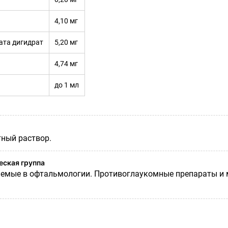
4,10 мг
ата дигидрат
5,20 мг
4,74 мг
до 1 мл
ный раствор.
ская группа
емые в офтальмологии. Противоглаукомные препараты и м