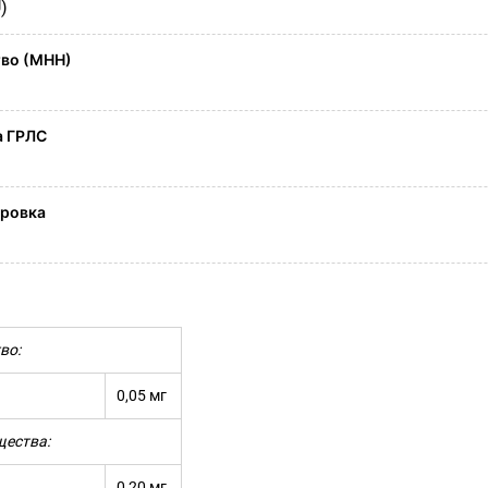
)
во (МНН)
а ГРЛС
ировка
во:
0,05 мг
щества:
0,20 мг