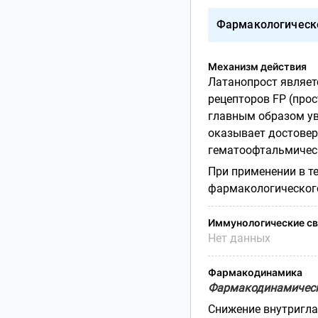
Фармакологическ
Механизм действия
Латанопрост являет
рецепторов
FP
(про
главным образом ув
оказывает достовер
гематоофтальмичес
При применении в т
фармакологического
Иммунологические св
Нет данных
Фармакодинамика
Фармакодинамичес
Снижение внутриглаз