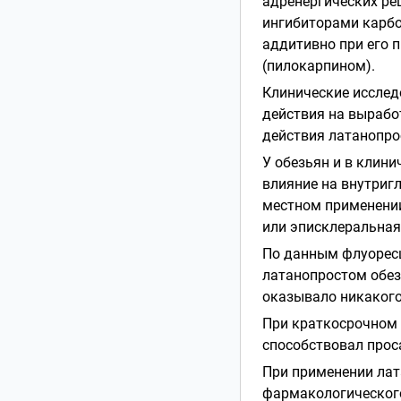
адренергических ре
ингибиторами карбо
аддитивно при его 
(пилокарпином).
Клинические исслед
действия на вырабо
действия латанопро
У обезьян и в клин
влияние на внутриг
местном применении
или эписклеральная
По данным флуоресц
латанопростом обез
оказывало никакого
При краткосрочном 
способствовал прос
При применении лат
фармакологического