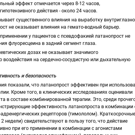
льный эффект отмечается через 8-12 часов,
ипотензивного действия - около 24 часов.
зывает существенного влияния на выработку внутриглазн
ост не оказывает влияния на гемато-водный барьер.
применении у пациентов с псевдофакией латанопрост не
ия флуоресцеина в задний сегмент глаза.
певтических дозах не оказывает значимого
 воздействия на сердечно-сосудистую или дыхательную
ивность и безопасность
ия показали, что латанопрост эффективен при использов
пии. Кроме того, в клинических исследованиях оценивали
а в составе комбинированной терапии. Это, среди прочего
нстрирующие эффективность латанопроста в комбинации 
-адренергических рецепторов (тимололом). Краткосрочны
 2 недели) свидетельствуют в пользу того, что действие
ивно при его применении в комбинации с агонистами