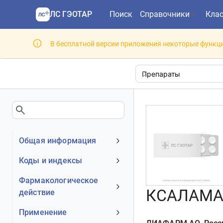
ЛС ГЭОТАР
Поиск
Справочники
Кла
В бесплатной версии приложения некоторые функци
Общая информация
Устаревшее наименование
Коды и индексы
Владелец
АТХ код
Фармакологическое
Номер регистрационного
КСАЛАМАК
действие
МКБ-10 код
удостоверения РФ
DrugBank ID
Механизм действия
Применение
Действующее вещество