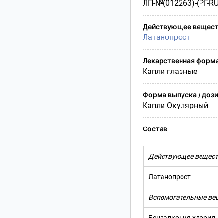
ЛП-№(012263)-(РГ-RU
Условия транспортирования
Утилизация
Действующее вещест
Срок годности
Латанопрост
Условия отпуска
Лекарственная форм
Капли глазные
Форма выпуска / доз
Капли Окулярный
Состав
Действующее вещест
Латанопрост
Вспомогательные ве
Бензалкония хлорид