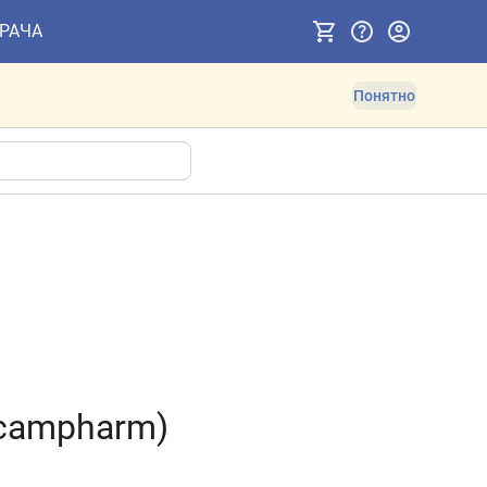
ВРАЧА
Понятно
campharm)