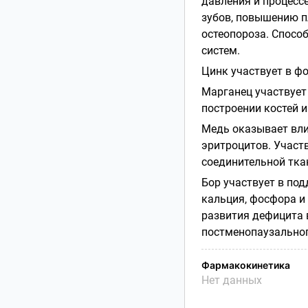
давления и процесс
зубов, повышению п
остеопороза. Спос
систем.
Цинк участвует в ф
Марганец участвует
построении костей и
Медь оказывает вли
эритроцитов. Участ
соединительной тка
Бор участвует в по
кальция, фосфора и
развития дефицита 
постменопаузальног
Фармакокинетика
Нет данных