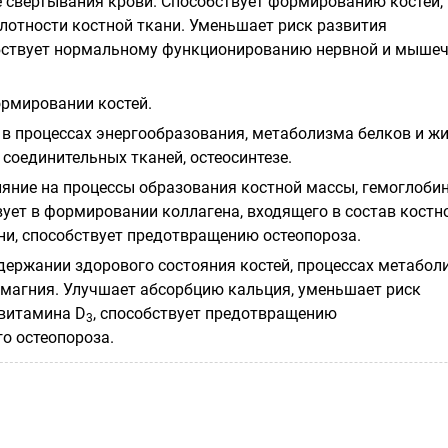
е свертывания крови. Способствует формированию костей,
лотности костной ткани. Уменьшает риск развития
обствует нормальному функционированию нервной и мыше
ормировании костей.
 в процессах энергообразования, метаболизма белков и жи
 соединительных тканей, остеосинтезе.
яние на процессы образования костной массы, гемоглобин
вует в формировании коллагена, входящего в состав костн
ни, способствует предотвращению остеопороза.
ддержании здорового состояния костей, процессах метабол
 магния. Улучшает абсорбцию кальция, уменьшает риск
витамина D
, способствует предотвращению
3
о остеопороза.