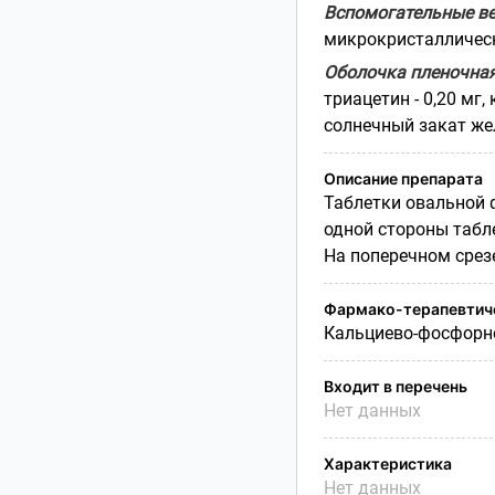
Вспомогательные в
микрокристаллическа
Оболочка пленочна
триацетин - 0,20 мг,
солнечный закат желт
Описание препарата
Таблетки овальной 
одной стороны табл
На поперечном срезе
Фармако-терапевтиче
Кальциево-фосфорно
Входит в перечень
Нет данных
Характеристика
Нет данных