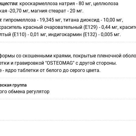
ещества
: кроскармеллоза натрия - 80 мг, целлюлоза
я -20,70 мг, магния стеарат - 20 мг.
я
: гипромеллоза - 19,345 мг, титана диоксид - 10,00 мг,
 краситель красный очаровательный (Е129) - 0,44 мг, красит
ый (Е110) - 0,01 мг, индигокармин (Е132) - 0,005 мг.
формы со скошенными краями, покрытые пленочной оболочк
етки и гравировкой "OSTEOMAG" с другой стороны.
 - ядро таблетки от белого до серого цвета.
ская группа
го обмена регулятор