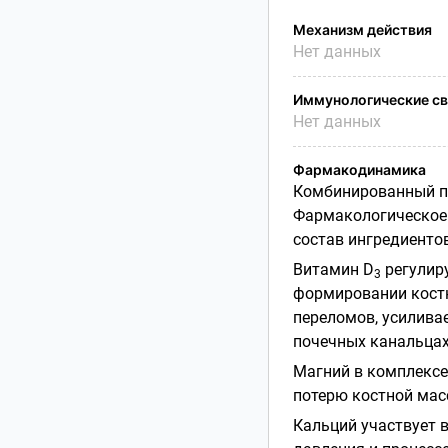
Механизм действия
Нет данных
Иммунологические св
Нет данных
Фармакодинамика
Комбинированный пр
Фармакологическое 
состав ингредиентов
Витамин D
регулиру
3
формировании костн
переломов, усилива
почечных канальцах
Магний в комплексе
потерю костной мас
Кальций участвует 