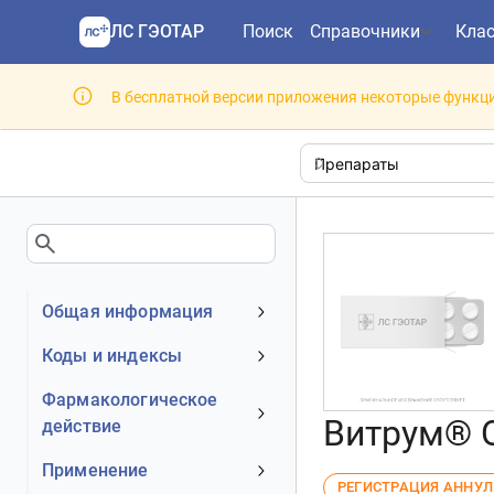
ЛС ГЭОТАР
Поиск
Справочники
Кла
В бесплатной версии приложения некоторые функци
Общая информация
Устаревшее наименование
Коды и индексы
Владелец
АТХ код
Фармакологическое
Номер регистрационного
Витрум® О
действие
МКБ-10 код
удостоверения РФ
DrugBank ID
Механизм действия
Применение
Действующее вещество
РЕГИСТРАЦИЯ АННУ