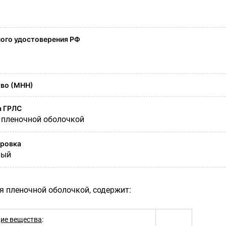
ого удостоверения РФ
во (МНН)
а ГРЛС
 пленочной оболочкой
ировка
ный
я пленочной оболочкой, содержит:
ие вещества
: