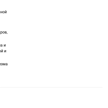
чной
ров,
а и
ой и
изма