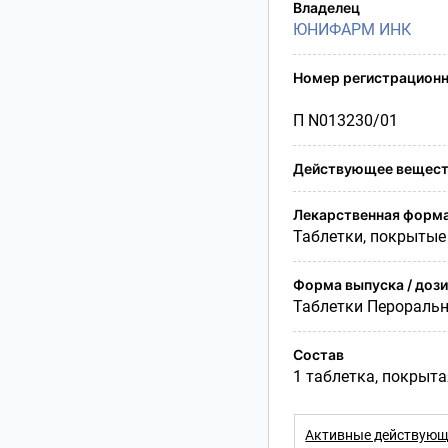
Условия транспортирования
Владелец
ЮНИФАРМ ИНК
Утилизация
Срок годности
Номер регистрационн
Условия отпуска
П N013230/01
Действующее вещест
Лекарственная форм
Таблетки, покрытые
Форма выпуска / доз
Таблетки Перораль
Состав
1 таблетка, покрыта
Активные действующ