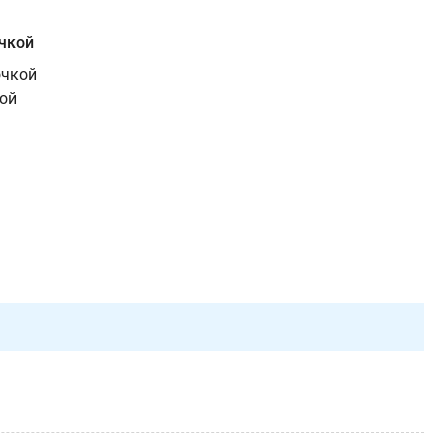
чкой
очкой
кой