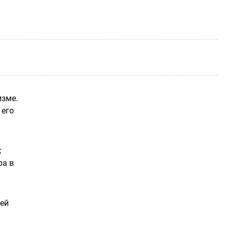
изме.
 его
к
ра в
ей