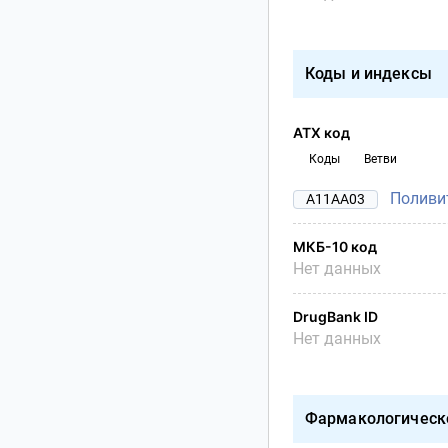
Коды и индексы
АТХ код
Коды
Ветви
Поливи
A11AA03
МКБ-10 код
Нет данных
DrugBank ID
Нет данных
Фармакологическ