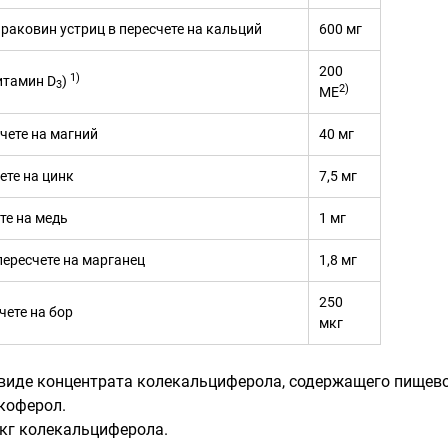
раковин устриц в пересчете на кальций
600 мг
200
1)
итамин D
)
3
2)
ME
чете на магний
40 мг
ете на цинк
7,5 мг
те на медь
1 мг
пересчете на марганец
1,8 мг
250
чете на бор
мкг
 виде концентрата колекальциферола, содержащего пищево
окоферол.
мкг колекальциферола.