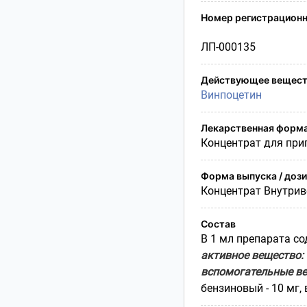
Условия транспортирования
Номер регистрационн
Утилизация
Срок годности
ЛП-000135
Условия отпуска
Действующее вещест
Винпоцетин
Лекарственная форм
Концентрат для при
Форма выпуска / доз
Концентрат Внутри
Состав
В 1 мл препарата со
активное вещество:
вспомогательные ве
бензиновый - 10 мг, 