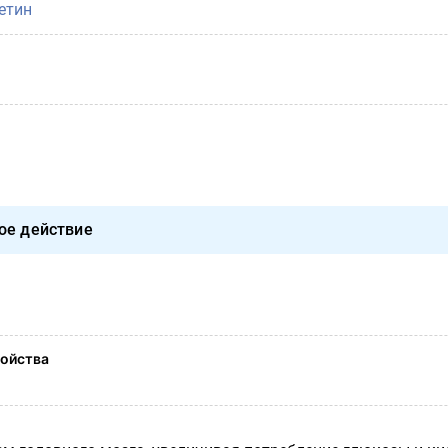
етин
ое действие
ойства