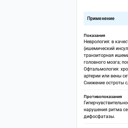
Применение
Показания
Неврология: в каче
(ишемический инсуль
транзиторная ишеми
головного мозга; п
Офтальмология: хро
артерии или вены се
Снижение остроты с
Противопоказания
Гиперчувствительно
нарушения ритма сер
дифосфатазы.