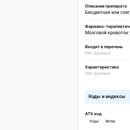
Описание препарата
Бесцветная или сле
Фармако-терапевтиче
Мозговой кровоток
Входит в перечень
Нет данных
Характеристика
Нет данных
Коды и индексы
АТХ код
Коды
Ветви