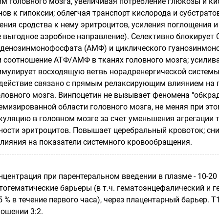
м головного мозга, увеличивая потребление глюкозы и к
ов к гипоксии; облегчая транспорт кислорода и субстрато
ения сродства к нему эритроцитов, усиления поглощения 
е выгодное аэробное направление). Селективно блокирует 
аденозинмонофосфата (АМФ) и циклического гуанозинмон
 соотношение АТФ/АМФ в тканях головного мозга; усилив
тимулирует восходящую ветвь норадренергической системы
действие связано с прямым релаксирующим влиянием на 
ловного мозга. Винпоцетин не вызывает феномена "обкрад
мизированной области головного мозга, не меняя при это
уляцию в головном мозге за счет уменьшения агрегации т
ности эритроцитов. Повышает церебральный кровоток; сни
влияния на показатели системного кровообращения.
центрация при парентеральном введении в плазме - 10-20 н
стогематические барьеры (в т.ч. гематоэнцефалический и 
5 % в течение первого часа), через плацентарный барьер. Т1
ошении 3:2.