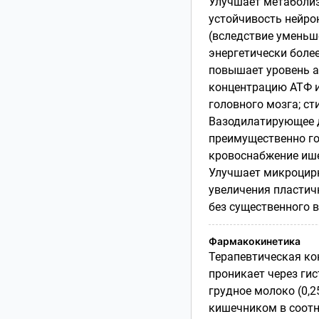
Улучшает метаболиз
устойчивость нейрон
(вследствие уменьш
энергетически боле
повышает уровень 
концентрацию АТФ и
головного мозга; с
Вазодилатирующее 
преимущественно го
кровоснабжение ише
Улучшает микроцирк
увеличения пластич
без существенного 
Фармакокинетика
Терапевтическая кон
проникает через ги
грудное молоко (0,2
кишечником в соотн