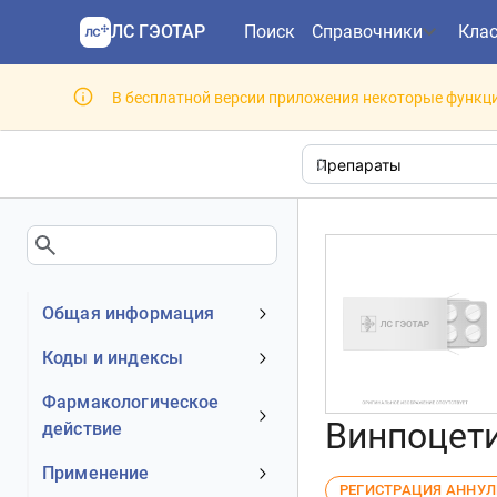
ЛС ГЭОТАР
Поиск
Справочники
Кла
В бесплатной версии приложения некоторые функци
Общая информация
Устаревшее наименование
Коды и индексы
Владелец
АТХ код
Фармакологическое
Номер регистрационного
Винпоцети
действие
МКБ-10 код
удостоверения РФ
DrugBank ID
Механизм действия
Применение
Действующее вещество
РЕГИСТРАЦИЯ АННУ