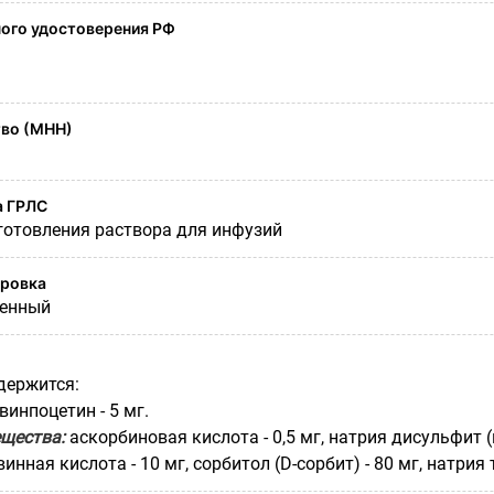
ого удостоверения РФ
во (МНН)
а ГРЛС
готовления раствора для инфузий
ировка
венный
держится:
винпоцетин - 5 мг.
щества:
аскорбиновая кислота - 0,5 мг, натрия дисульфит (
винная кислота - 10 мг, сорбитол (D-сорбит) - 80 мг, натрия 