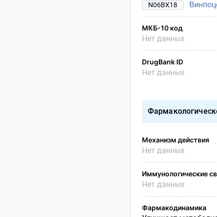
Винпоц
N06BX18
МКБ-10 код
Нет данных
DrugBank ID
Нет данных
Фармакологическ
Механизм действия
Нет данных
Иммунологические св
Нет данных
Фармакодинамика