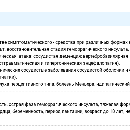
стве симптоматического - средства при различных формах
т, восстановительная стадия геморрагического инсульта, 
ческая' атака; сосудистая деменция; вертебробазилярная 
осттравматическая и гипертоническая энцефалопатия).
нические сосудистые заболевания сосудистой оболочки и с
тчатки).
луха перцептивного типа, болезнь Меньера, идипатический
сть, острая фаза геморрагического инсульта, тяжелая фо
дца, беременность, период лактации, возраст до 18 лет, н