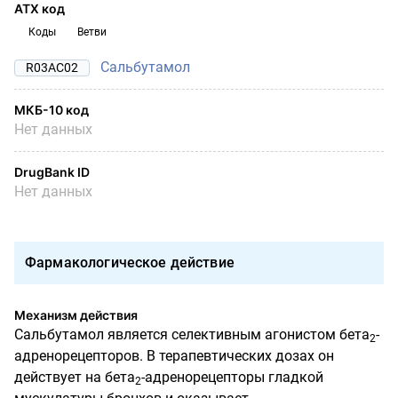
АТХ код
Коды
Ветви
Сальбутамол
R03AC02
МКБ-10 код
Нет данных
DrugBank ID
Нет данных
Фармакологическое действие
Механизм действия
Сальбутамол является селективным агонистом бета
-
2
адренорецепторов. В терапевтических дозах он
действует на бета
-адренорецепторы гладкой
2